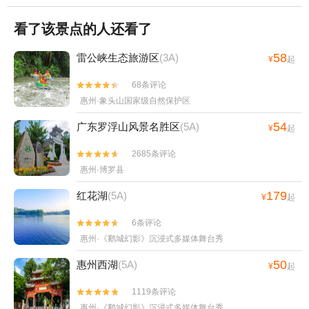
看了该景点的人还看了
58
雷公峡生态旅游区
(3A)
¥
起
68条评论


惠州·象头山国家级自然保护区
54
广东罗浮山风景名胜区
(5A)
¥
起
2685条评论


惠州·博罗县
179
红花湖
(5A)
¥
起
6条评论


惠州·《鹅城幻影》沉浸式多媒体舞台秀
50
惠州西湖
(5A)
¥
起
1119条评论


惠州·《鹅城幻影》沉浸式多媒体舞台秀