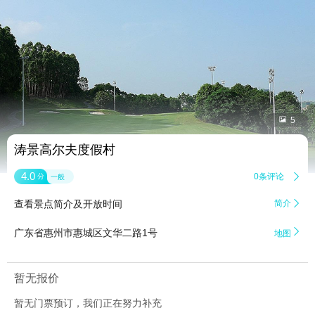


5
涛景高尔夫度假村
4.0
0条评论

分
一般
查看景点简介及开放时间
简介


广东省惠州市惠城区文华二路1号
地图
暂无报价
暂无门票预订，我们正在努力补充