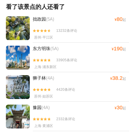
看了该景点的人还看了
80
拙政园
(5A)
¥
起
13232条评论


苏州·平江区
190
东方明珠
(5A)
¥
起
33905条评论


上海·浦东新区
38.2
狮子林
(4A)
¥
起
4420条评论


苏州·姑苏区
30
豫园
(4A)
¥
起
2332条评论


上海·黄浦区