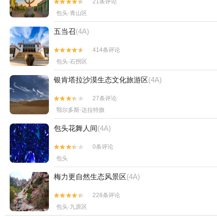
21条评论


包头·青山区
五当召
(4A)
414条评论


包头·石拐区
银肯塔拉沙漠生态文化旅游区
(4A)
27条评论


鄂尔多斯·达拉特旗
包头花舞人间
(4A)
0条评论


包头
梅力更自然生态风景区
(4A)
228条评论


包头·九原区