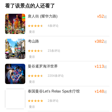
看了该景点的人还看了
52
唐人街 (耀华力路)
¥
起
4条评论


曼谷
382
考山路
¥
起
23条评论


曼谷
113
曼谷暹罗海洋世界
¥
起
2204条评论


曼谷
148
泰国曼谷Let's Relax Spa水疗馆
¥
起
2条评论


曼谷