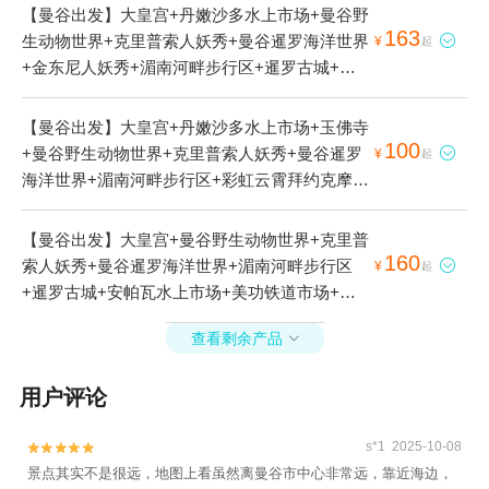
【曼谷出发】大皇宫+丹嫩沙多水上市场+曼谷野
163
生动物世界+克里普索人妖秀+曼谷暹罗海洋世界

¥
起
+金东尼人妖秀+湄南河畔步行区+暹罗古城+美
功铁道市场+三头神象博物馆+古城七十二府+湄
南河1日游
【曼谷出发】大皇宫+丹嫩沙多水上市场+玉佛寺
100
+曼谷野生动物世界+克里普索人妖秀+曼谷暹罗

¥
起
海洋世界+湄南河畔步行区+彩虹云霄拜约克摩天
塔+安帕瓦水上市场+美功铁道市场+三头神象博
物馆+曼谷夜市摩天轮+曼谷金佛寺+四面佛-已下
【曼谷出发】大皇宫+曼谷野生动物世界+克里普
线+曼谷市区至丹嫩沙多水上市场接送服务+王权
160
索人妖秀+曼谷暹罗海洋世界+湄南河畔步行区

¥
起
云顶大厦玻璃观景台+古城七十二府+湄南河1日
+暹罗古城+安帕瓦水上市场+美功铁道市场+三
游
头神象博物馆+曼谷夜市摩天轮+夜游湄南河白兰
查看剩余产品

花号游船晚餐+蔚蓝VELA号夜游湄南河1日游
用户评论
s*1 2025-10-08


景点其实不是很远，地图上看虽然离曼谷市中心非常远，靠近海边，