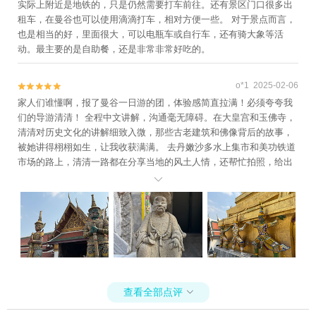
实际上附近是地铁的，只是仍然需要打车前往。还有景区门口很多出
租车，在曼谷也可以使用滴滴打车，相对方便一些。 对于景点而言，
也是相当的好，里面很大，可以电瓶车或自行车，还有骑大象等活
动。最主要的是自助餐，还是非常非常好吃的。
o*1 2025-02-06


家人们谁懂啊，报了曼谷一日游的团，体验感简直拉满！必须夸夸我
们的导游清清！ 全程中文讲解，沟通毫无障碍。在大皇宫和玉佛寺，
清清对历史文化的讲解细致入微，那些古老建筑和佛像背后的故事，
被她讲得栩栩如生，让我收获满满。 去丹嫩沙多水上集市和美功铁道
市场的路上，清清一路都在分享当地的风土人情，还帮忙拍照，给出
超棒的拍照姿势建议，张张出片！ 在市场里，她不仅带着我们品尝地

道美食，还帮忙砍价，买到了好多物美价廉的纪念品。 全程安排紧凑
合理，曼谷市区酒店接送也很准时，完全没有踩雷！强烈推荐清清导
游，选她准没错！
查看全部点评
