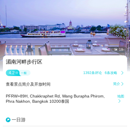


18
湄南河畔步行区
4.2
1392条评论
6条攻略

分
一般
查看景点简介及开放时间
简介

PFRW+89H, Chakkraphet Rd, Wang Burapha Phirom,
地图
Phra Nakhon, Bangkok 10200泰国

一日游