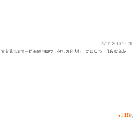
精*侠 2016-12-29
上面满满地铺着一层海鲜与肉类，包括两只大虾、两扇贝壳、几段鱿鱼花、
118
¥
起