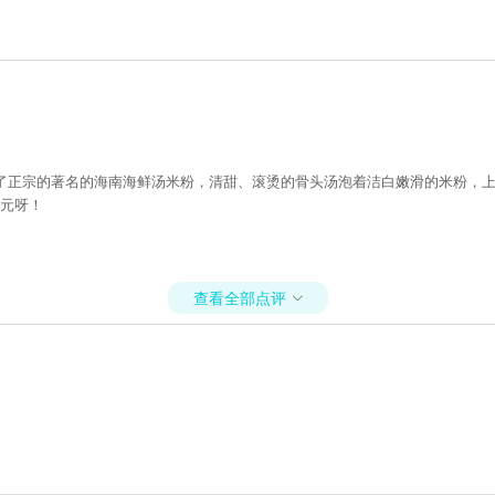
尝了正宗的著名的海南海鲜汤米粉，清甜、滚烫的骨头汤泡着洁白嫩滑的米粉，
4元呀！
查看全部点评
