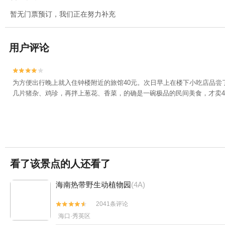
暂无门票预订，我们正在努力补充
用户评论


为方便出行晚上就入住钟楼附近的旅馆40元。次日早上在楼下小吃店品
几片猪杂、鸡珍，再拌上葱花、香菜，的确是一碗极品的民间美食，才卖
看了该景点的人还看了
海南热带野生动植物园
(4A)
2041条评论


海口·秀英区