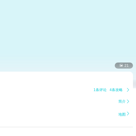

21
1条评论
4条攻略

简介


地图