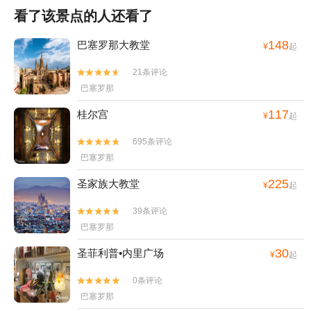
看了该景点的人还看了
148
巴塞罗那大教堂
¥
起
21条评论


巴塞罗那
117
桂尔宫
¥
起
695条评论


巴塞罗那
225
圣家族大教堂
¥
起
39条评论


巴塞罗那
30
圣菲利普•内里广场
¥
起
0条评论


巴塞罗那