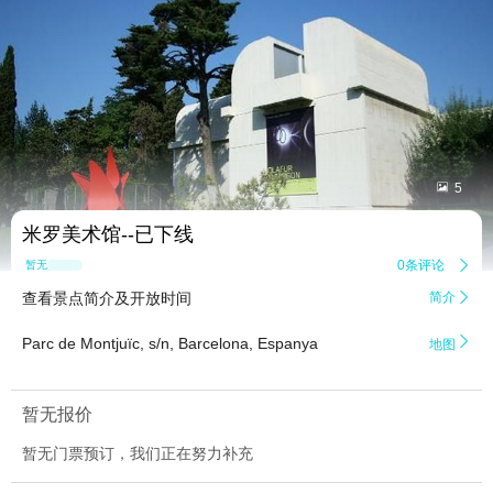


5
米罗美术馆--已下线
0条评论

暂无点评
查看景点简介及开放时间
简介


Parc de Montjuïc, s/n, Barcelona, Espanya
地图
暂无报价
暂无门票预订，我们正在努力补充