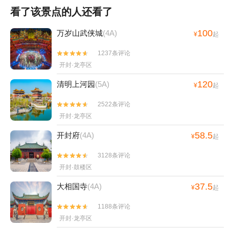
看了该景点的人还看了
100
万岁山武侠城
(4A)
¥
起
1237条评论


开封·龙亭区
120
清明上河园
(5A)
¥
起
2522条评论


开封·龙亭区
58.5
开封府
(4A)
¥
起
3128条评论


开封·鼓楼区
37.5
大相国寺
(4A)
¥
起
1188条评论


开封·龙亭区