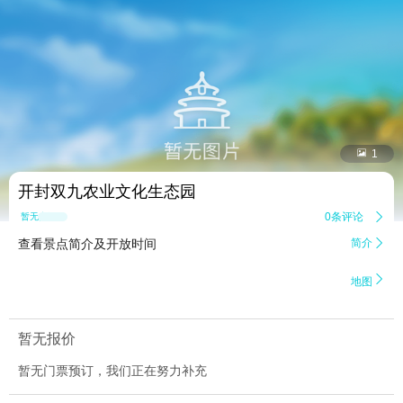


1
开封双九农业文化生态园
0条评论

暂无点评
查看景点简介及开放时间
简介


地图
暂无报价
暂无门票预订，我们正在努力补充