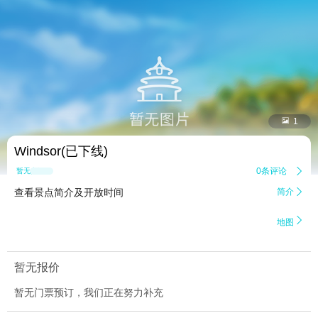


1
Windsor(已下线)
0条评论

暂无点评
查看景点简介及开放时间
简介


地图
暂无报价
暂无门票预订，我们正在努力补充