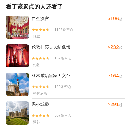
看了该景点的人还看了
196
白金汉宫
¥
起
1162条评论


伦敦
232
伦敦杜莎夫人蜡像馆
¥
起
167条评论


伦敦
164
格林威治皇家天文台
¥
起
139条评论


格林尼治
291
温莎城堡
¥
起
567条评论


温莎