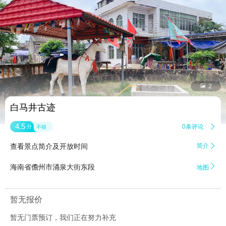


2
白马井古迹
4.5
0条评论

分
不错
查看景点简介及开放时间
简介


海南省儋州市涌泉大街东段
地图
暂无报价
暂无门票预订，我们正在努力补充