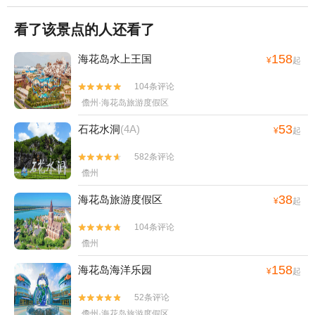
看了该景点的人还看了
158
海花岛水上王国
¥
起
104条评论


儋州·海花岛旅游度假区
53
石花水洞
(4A)
¥
起
582条评论


儋州
38
海花岛旅游度假区
¥
起
104条评论


儋州
158
海花岛海洋乐园
¥
起
52条评论


儋州·海花岛旅游度假区