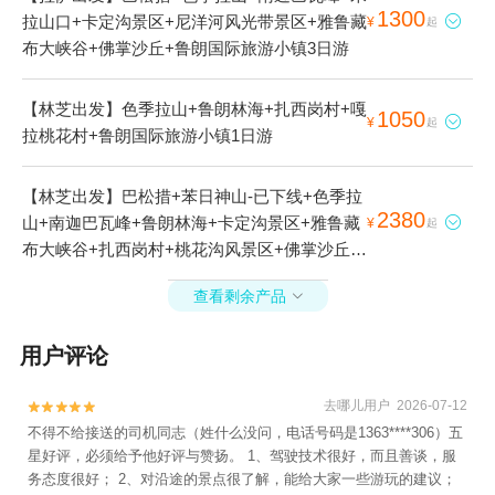
1300
拉山口+卡定沟景区+尼洋河风光带景区+雅鲁藏

¥
起
布大峡谷+佛掌沙丘+鲁朗国际旅游小镇3日游
【林芝出发】色季拉山+鲁朗林海+扎西岗村+嘎
1050

¥
起
拉桃花村+鲁朗国际旅游小镇1日游
【林芝出发】巴松措+苯日神山-已下线+色季拉
2380
山+南迦巴瓦峰+鲁朗林海+卡定沟景区+雅鲁藏

¥
起
布大峡谷+扎西岗村+桃花沟风景区+佛掌沙丘
+苯日景区-已下线+鲁朗国际旅游小镇+新措3日
查看剩余产品

游
用户评论
去哪儿用户 2026-07-12


不得不给接送的司机同志（姓什么没问，电话号码是1363****306）五
星好评，必须给予他好评与赞扬。 1、驾驶技术很好，而且善谈，服
务态度很好； 2、对沿途的景点很了解，能给大家一些游玩的建议；