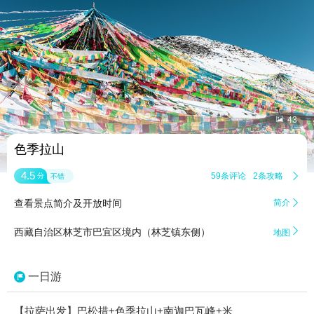


43
色季拉山
4.5
59条评论
2条攻略

分
不错
查看景点简介及开放时间
简介


西藏自治区林芝市巴宜区境内（林芝镇东侧）
地图
一日游
【拉萨出发】巴松措+色季拉山+南迦巴瓦峰+米