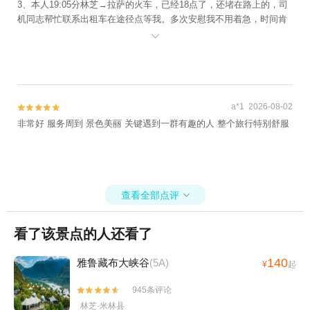
3、本人19:05分林芝→拉萨的火车，已经18点了，还堵在路上的，司
机同志帮忙联系出租车在途径点等我。多次安慰我不用着急，时间肯
定来得及。紧赶慢赶，在发车前30分钟赶到了林芝站。

a*1 2026-08-02


非常好 服务周到 景色美丽 关键遇到一群有趣的人 整个旅行特别舒服
查看全部点评

看了该景点的人还看了
140
雅鲁藏布大峡谷
(5A)
¥
起
945条评论


林芝·米林县