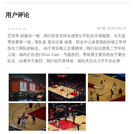
用户评论
埃*徐 2018-08-27


芝加哥 的最后一晚，我们特意安排去感受公牛队的主场氛围。当天是
季前赛第一场，客队是 密尔沃基 雄鹿，联合中心体育馆的外墙上早早
投出了两队的标志。 由于周五晚上交通拥堵，我们在比赛第二节中段
入场，场内正在进行Kiss Cam，气氛热烈。季前赛主要目的在于磨合
队伍，比赛并不激烈，我们也不算球迷，因此关注点几乎不在比赛
上，而是现场火热的氛围和花样百出的娱乐秀，与其说是比赛，不如

说是一个全场参与的大Party。 来到联合中心球场，怎能不来看看公
牛队之神——乔丹雕像。 主场球队不负众望取得胜利，我们的旅程也
即将划下句号。