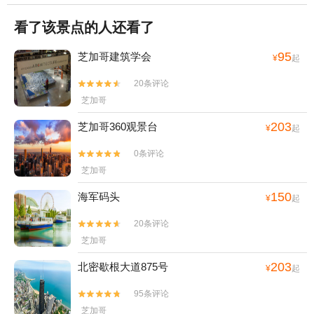
看了该景点的人还看了
95
芝加哥建筑学会
¥
起
20条评论


芝加哥
203
芝加哥360观景台
¥
起
0条评论


芝加哥
150
海军码头
¥
起
20条评论


芝加哥
203
北密歇根大道875号
¥
起
95条评论


芝加哥