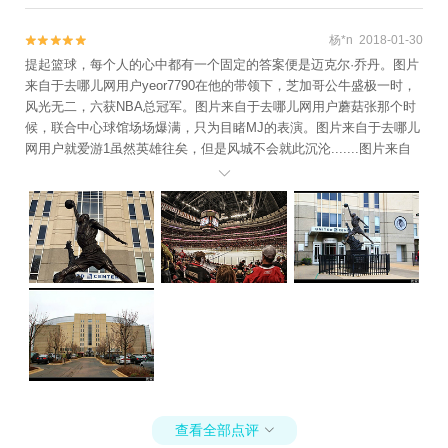
杨*n 2018-01-30


提起篮球，每个人的心中都有一个固定的答案便是迈克尔·乔丹。图片
来自于去哪儿网用户yeor7790在他的带领下，芝加哥公牛盛极一时，
风光无二，六获NBA总冠军。图片来自于去哪儿网用户蘑菇张那个时
候，联合中心球馆场场爆满，只为目睹MJ的表演。图片来自于去哪儿
网用户就爱游1虽然英雄往矣，但是风城不会就此沉沦.......图片来自
于去哪儿网用户就爱游1联合中心一定会等到它的新王，君临天下。

查看全部点评
