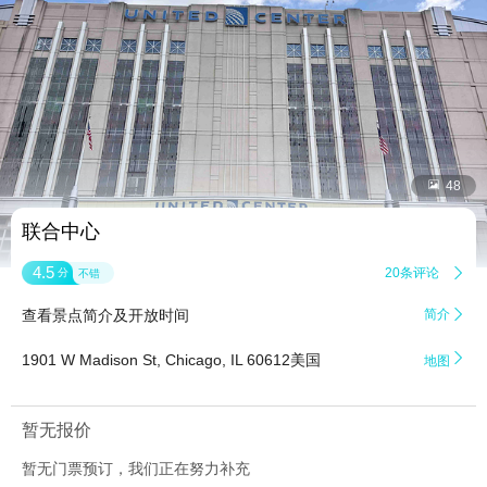


48
联合中心
4.5
20条评论

分
不错
查看景点简介及开放时间
简介


1901 W Madison St, Chicago, IL 60612美国
地图
暂无报价
暂无门票预订，我们正在努力补充