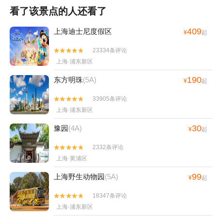
看了该景点的人还看了
409
上海迪士尼度假区
¥
起
23334条评论


上海·浦东新区
190
东方明珠
(5A)
¥
起
33905条评论


上海·浦东新区
30
豫园
(4A)
¥
起
2332条评论


上海·黄浦区
99
上海野生动物园
(5A)
¥
起
18347条评论


上海·浦东新区