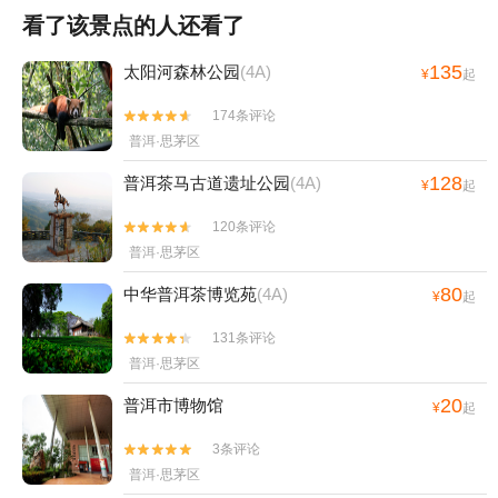
看了该景点的人还看了
135
太阳河森林公园
(4A)
¥
起
174条评论


普洱·思茅区
128
普洱茶马古道遗址公园
(4A)
¥
起
120条评论


普洱·思茅区
80
中华普洱茶博览苑
(4A)
¥
起
131条评论


普洱·思茅区
20
普洱市博物馆
¥
起
3条评论


普洱·思茅区