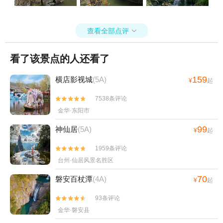
查看全部点评

看了该景点的人还看了
159
横店影视城
(5A)
¥
起
7538条评论


金华·东阳市
99
神仙居
(5A)
¥
起
1959条评论


台州·仙居风景名胜区
70
磐安百杖潭
(4A)
¥
起
93条评论


金华·磐安县