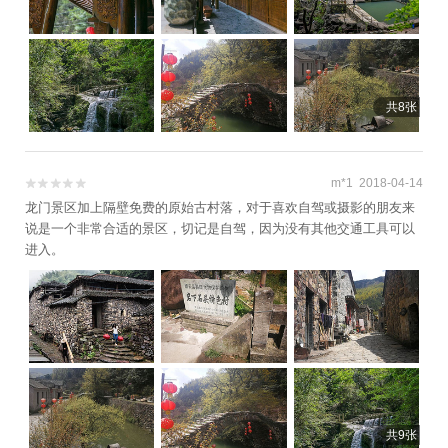
化园+大龙门景区+遂昌黄金谷漂流+大木山茶园
景区+神龙谷漂流+新处峡绿谷漂流景区+丽水市
体育场+丽水日化美容养生会所+遂昌北斗崖景区
+瓯江源景区+奇想探索乐园+千峡湖生态旅游度
假区+追浪漂流+丽水蝴蝶谷(城市花园)+丽水景
共8张
宁云耕生活旅游区+缙云笕川花海+汤木森动漫乐
园+羊上飞行基地+绿湾庄园+蛟龙大峡谷+双童
山景区+丽水本地玩乐+松阴溪景区+丽水华东药
m*1 2018-04-14


用植物园+那云温泉度假村悬崖上的天空之城+瓯
龙门景区加上隔壁免费的原始古村落，对于喜欢自驾或摄影的朋友来
江源漂流+千鹦鸟舍鹦鹉主题乐园+龙泉瓯江源漂
说是一个非常合适的景区，切记是自驾，因为没有其他交通工具可以
流+瓯江源一号码头+黄龙城市森林公园1日游
进入。
共9张