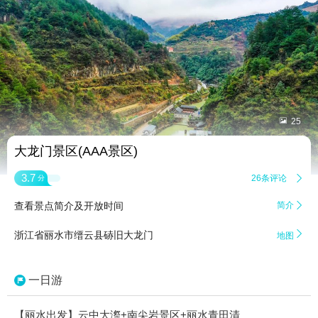


25
大龙门景区(AAA景区)
3.7
26条评论

分
查看景点简介及开放时间
简介


浙江省丽水市缙云县硳旧大龙门
地图
一日游
【丽水出发】云中大漈+南尖岩景区+丽水青田清