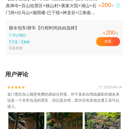
200
真禅寺+百山祖景区+独山村+黄家大院+湖山+石

¥
起
门洞+白马山+烟雨楼-已下线+神龙谷+江南畲族
风情村+松阳双童积雪+箬寮原始林+石仓清代民
居群+畲乡之窗+古堰画乡旅游度假区+仙都观
丽水包车/拼车【行程时间自由选择】
200
+缙云仙都景区+龙泉山旅游区+大港头+庆元县
¥
起
可订明日
巾子峰国家森林公园+九龙山国家级自然保护区
查看
不可退
无购物
+鼎湖峰+延庆寺塔+龙泉市博物馆+南明山+芳野
苏苏旅游
曾家大屋+东西岩景区+白云瀑+瓯江漂流乐园
+举水月山村+大济村+李坑景区+芙蓉峡景区+扁
鹊庙+古堰画乡展览馆+倪翁洞+中国竹炭博物馆
用户评论
+封金山景区+乌溪江漂流+云和梯田景区+千佛
山景区+白云岩+云和木玩乐园+遂昌金矿国家矿
_*3 2018-04-14


山公园+仙都竹筏漂流+云和湖仙宫景区+中国青
龙门景区加上隔壁免费的原始古村落，对于喜欢自驾或摄影的朋友来
田石雕文化旅游区+仙都黄龙山景区+河阳古民居
说是一个非常合适的景区，切记是自驾，因为没有其他交通工具可以
+浙江民俗乐园+鞍山书院+丽水南明湖古城水上
进入。
乐园+丽水古街+丽水中共浙江省委机关旧址+小
赤壁+朱潭山+赵侯祠+云和梯田漂流+畲乡之窗
漂流+丽水小港漂流+中国青瓷小镇·披云青瓷文