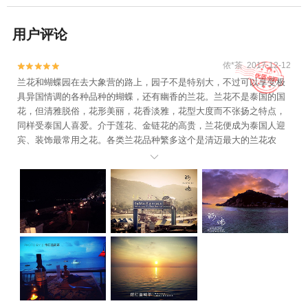
用户评论
侬*茶 2017-12-12


兰花和蝴蝶园在去大象营的路上，园子不是特别大，不过可以享受极
具异国情调的各种品种的蝴蝶，还有幽香的兰花。兰花不是泰国的国
花，但清雅脱俗，花形美丽，花香淡雅，花型大度而不张扬之特点，
同样受泰国人喜爱。介于莲花、金链花的高贵，兰花便成为泰国人迎
宾、装饰最常用之花。各类兰花品种繁多这个是清迈最大的兰花农
场，在这里，你几乎能看到泰国所有的兰花品种。包括世界上最漂亮

的和最罕见的物种，万兰带大花的纯白色兰花。这里还有一个蝴蝶园
和一些珍贵的暹罗猫和狗。除了可以观赏美丽的兰花外，这个农场还
有很多纪念品，比如金色的兰花和蝴蝶装饰品。可报一日游前往去这
里的游客大都是报的一日游，其中的一项，不用特意去，各种纪念品
也不推荐购买。苏梅岛蝴蝶园有一个蝴蝶放养园和展示昆虫标本的博
物馆，园内飞舞的蝴蝶让人赏心悦目，来此的游客都不约而同的拿起
相机，记录了蝴蝶的美丽身影，拍摄了它们最美丽的瞬间。这些热心
的蝴蝶会飞到你的面前，甚至会停在你的手臂或者肩膀上，这也算是
对游客的一种欢迎方式吧！昆虫博物馆则展示了园内的蝴蝶和昆虫的
种类、生活环境以及习性，让游客从方方面面了解这些可爱的生灵。