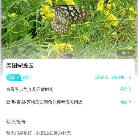


1
泰国蝴蝶园
5.0
1条评论
1条攻略

分
超赞
查看景点简介及开放时间
简介


亚洲-泰国-苏梅岛西南角的邦考海滩附近
地图
暂无报价
暂无门票预订，我们正在努力补充