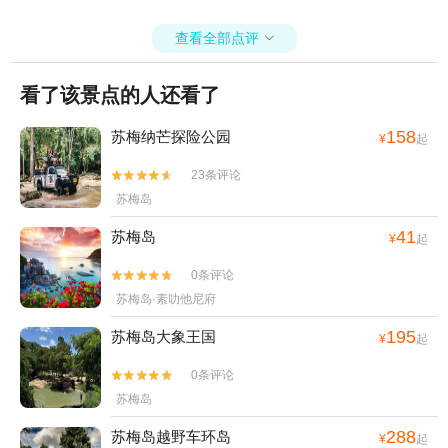
每年的12月至次年的3月份是来苏梅岛蝴蝶园观赏蝴蝶的最好时间，千
万不要忘记了带相机！
查看全部点评

看了该景点的人还看了
158
苏梅纳芒探险公园
¥
起
23条评论


苏梅岛
41
苏梅岛
¥
起
0条评论


苏梅岛·素叻他尼府
195
苏梅岛大象王国
¥
起
0条评论


苏梅岛
288
苏梅岛越野车环岛
¥
起