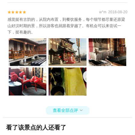
w*m 2018-08-20


感觉挺有古韵的，从院内布置，到餐饮服务，每个细节都尽量还原梁
山好汉时期的景，所以游客也就跟着穿越了。有机会可以来尝试一
下，挺有趣的。
查看全部点评

看了该景点的人还看了