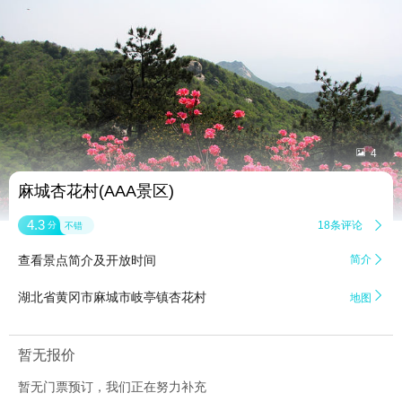


4
麻城杏花村(AAA景区)
4.3
18条评论

分
不错
查看景点简介及开放时间
简介


湖北省黄冈市麻城市岐亭镇杏花村
地图
暂无报价
暂无门票预订，我们正在努力补充