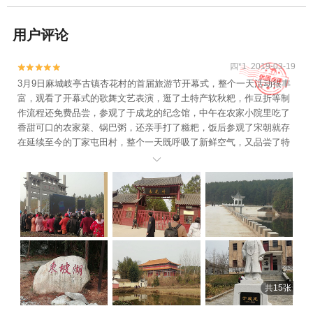
用户评论
四*1 2019-03-19


3月9日麻城岐亭古镇杏花村的首届旅游节开幕式，整个一天活动很丰
富，观看了开幕式的歌舞文艺表演，逛了土特产软秋粑，作豆折等制
作流程还免费品尝，参观了于成龙的纪念馆，中午在农家小院里吃了
香甜可口的农家菜、锅巴粥，还亲手打了糍粑，饭后参观了宋朝就存
在延续至今的丁家屯田村，整个一天既呼吸了新鲜空气，又品尝了特
色美食，还学习了传统文化知识，也认识了众多喜欢乡游的朋友，真

的是收获满满，回味无穷，意犹未尽，以后还会来噢[微笑]
共15张