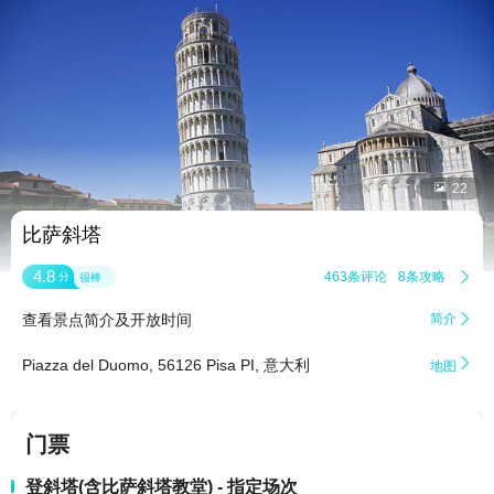


22
比萨斜塔
4.8
463条评论
8条攻略

分
很棒
查看景点简介及开放时间
简介


Piazza del Duomo, 56126 Pisa PI, 意大利
地图
门票
登斜塔(含比萨斜塔教堂) - 指定场次