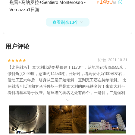
1450
焦雷+马纳罗拉+Sentiero Monterosso -

¥
起
Vernazza1日游
查看剩余13个

用户评论
长*侠 2021-10-31


【比萨斜塔】 意大利比萨斜塔修建于1173年，从地面到塔顶高55米，
倾斜角度3.99度，总重约14453吨，开始时，塔高设计为100米左右，
但动工五六年后，塔身从三层开始倾斜，直到完工还在持续倾斜。 比
萨斜塔可以说和罗马斗兽场一样是意大利的两张铁名片！来意大利不
看斜塔基本等于没来。这座塔的著名之处有两个，一是斜，二是伽利
略那个两个铁球同时落地的实验。 门票：18欧（不在奇迹广场景点套

票内） 时间：每个月的登塔时间都不相同，具体参考官网，但10-17
点基本没问题。 地址：意大利-托斯卡纳省-比萨城 交通：比萨很小的
城，比镇子大不了太多，从火车站出来走路20分钟就到