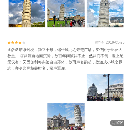
共9张
蛙*子 2019-05-25


比萨斜塔系钟楼，独立于形，端坐城北之奇迹广场，实依附于比萨大
教堂。 塔斜源自地面沉降，数百年间倾斜不止，然斜而不倒，世上绝
无仅有；又因伽利略实验自由落体，故而声名鹊起，故遂成小城之标
志，亦令比萨赫赫时名，蜚声遐迩。
共10张