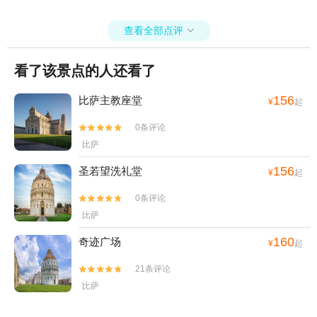
查看全部点评

看了该景点的人还看了
156
比萨主教座堂
¥
起
0条评论


比萨
156
圣若望洗礼堂
¥
起
0条评论


比萨
160
奇迹广场
¥
起
21条评论


比萨
446
骑士广场
¥
起