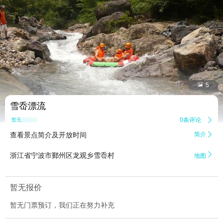


5
雪岙漂流
0条评论

暂无点评
查看景点简介及开放时间
简介


浙江省宁波市鄞州区龙观乡雪岙村
地图
暂无报价
暂无门票预订，我们正在努力补充