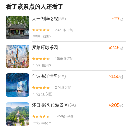
看了该景点的人还看了
27
天一阁博物院
(5A)
¥
起
2327条评论


宁波·海曙区
245
罗蒙环球乐园
¥
起
1509条评论


宁波·鄞州区
150
宁波海洋世界
(4A)
¥
起
274条评论


宁波·江东区
205
溪口-滕头旅游景区
(5A)
¥
起
1459条评论


宁波·奉化市