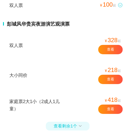
100
双人票

¥
起
彭城风华贵宾夜游演艺观演票
328
¥
起
双人票
查看
218
¥
起
大小同价
查看
418
¥
起
家庭票2大1小（2成人1儿
童）
查看
查看剩余1个
