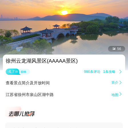


56
徐州云龙湖风景区(AAAAA景区)
4.7
986条评论
1条攻略

分
很棒
查看景点简介及开放时间
简介


江苏省徐州市泉山区湖中路
地图