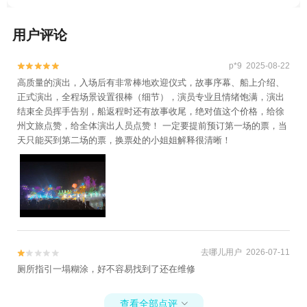
用户评论
p*9 2025-08-22


高质量的演出，入场后有非常棒地欢迎仪式，故事序幕、船上介绍、
正式演出，全程场景设置很棒（细节），演员专业且情绪饱满，演出
结束全员挥手告别，船返程时还有故事收尾，绝对值这个价格，给徐
州文旅点赞，给全体演出人员点赞！ 一定要提前预订第一场的票，当
天只能买到第二场的票，换票处的小姐姐解释很清晰！
去哪儿用户 2026-07-11


厕所指引一塌糊涂，好不容易找到了还在维修
查看全部点评
