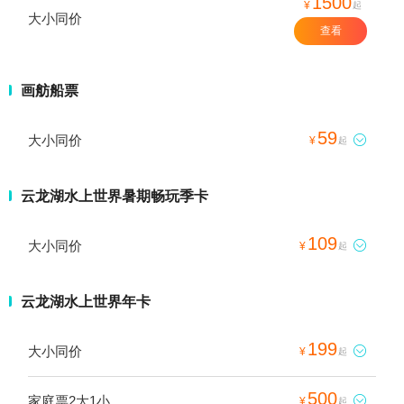
1500
¥
起
大小同价
查看
画舫船票
59
大小同价

¥
起
云龙湖水上世界暑期畅玩季卡
109
大小同价

¥
起
云龙湖水上世界年卡
199
大小同价

¥
起
500
家庭票2大1小

¥
起