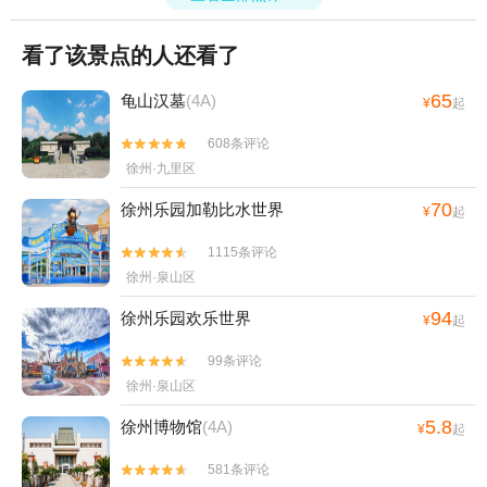
看了该景点的人还看了
65
龟山汉墓
(4A)
¥
起
608条评论


徐州·九里区
70
徐州乐园加勒比水世界
¥
起
1115条评论


徐州·泉山区
94
徐州乐园欢乐世界
¥
起
99条评论


徐州·泉山区
5.8
徐州博物馆
(4A)
¥
起
581条评论

