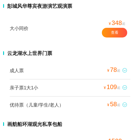
彭城风华尊宾夜游演艺观演票
348
¥
起
大小同价
查看
云龙湖水上世界门票
78
成人票

¥
起
109
亲子票1大1小

¥
起
58
优待票（儿童/学生/老人）

¥
起
画舫船环湖观光私享包船