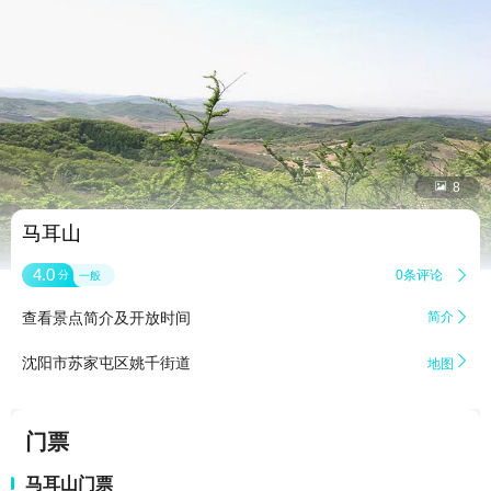


8
马耳山
4.0
0条评论

分
一般
查看景点简介及开放时间
简介


沈阳市苏家屯区姚千街道
地图
门票
马耳山门票