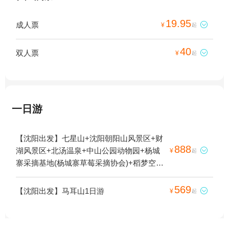
19.95
成人票

¥
起
40
双人票

¥
起
一日游
【沈阳出发】七星山+沈阳朝阳山风景区+财
888
湖风景区+北汤温泉+中山公园动物园+杨城

¥
起
寨采摘基地(杨城寨草莓采摘协会)+稻梦空间
+马耳山+沈阳中街刘老根大舞台+辽阳假日
温泉+法库机场飞行体验+沈阳奥林匹克体育
569
【沈阳出发】马耳山1日游

¥
起
中心+市府广场+爱新觉罗皇家博物院+南湖
公园+财湖空中飞行体验+财湖机场+沈阳法
库跳伞基地+沈阳固定翼飞行基地1日游