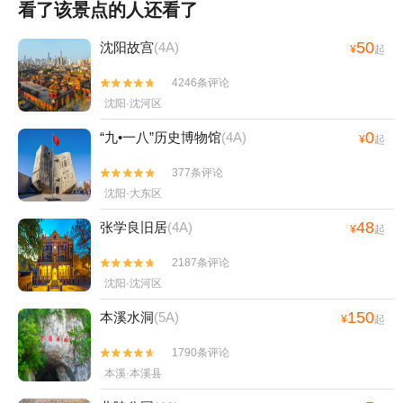
看了该景点的人还看了
50
沈阳故宫
(4A)
¥
起
4246条评论


沈阳·沈河区
0
“九•一八”历史博物馆
(4A)
¥
起
377条评论


沈阳·大东区
48
张学良旧居
(4A)
¥
起
2187条评论


沈阳·沈河区
150
本溪水洞
(5A)
¥
起
1790条评论


本溪·本溪县