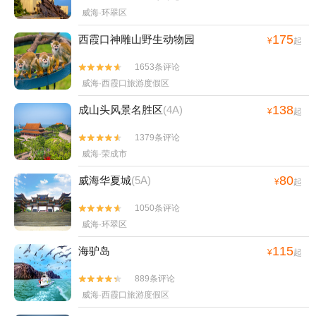
威海·环翠区
175
西霞口神雕山野生动物园
¥
起
1653条评论


威海·西霞口旅游度假区
138
成山头风景名胜区
(4A)
¥
起
1379条评论


威海·荣成市
80
威海华夏城
(5A)
¥
起
1050条评论


威海·环翠区
115
海驴岛
¥
起
889条评论


威海·西霞口旅游度假区