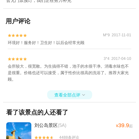
暂无门票预订，我们正在努力补充
用户评论
M*9 2017-11-01


环境好！服务好！卫生好！以后会经常光顾
3*4 2017-04-10


会所较大，很宽敞。为生搞得不错，池子的水很干净。消毒水味也不
是很重。价格也还可以接受，属于性价比很高的洗浴了。推荐大家光
顾。
查看全部点评

看了该景点的人还看了
39.9
刘公岛景区
(5A)
¥
起
4488条评论

