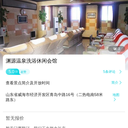


3
渊源温泉洗浴休闲会馆
5.0
5条评论

分
超赞
查看景点简介及开放时间
简介

山东省威海市经济开发区青岛中路16号（二热电南58米
地图
路东）

暂无报价