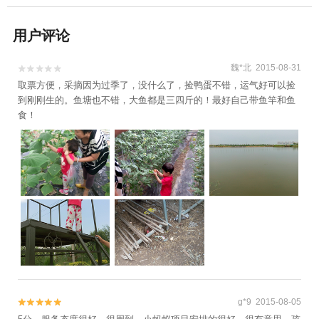
用户评论
魏*北 2015-08-31


取票方便，采摘因为过季了，没什么了，捡鸭蛋不错，运气好可以捡
到刚刚生的。鱼塘也不错，大鱼都是三四斤的！最好自己带鱼竿和鱼
食！
g*9 2015-08-05

