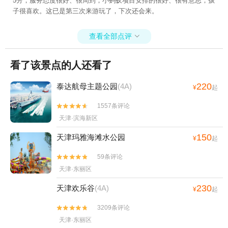
5分，服务态度很好、很周到，小蚂蚁项目安排的很好、很有意思，孩
子很喜欢。这已是第三次来游玩了，下次还会来。
查看全部点评

看了该景点的人还看了
220
泰达航母主题公园
(4A)
¥
起
1557条评论


天津·滨海新区
150
天津玛雅海滩水公园
¥
起
59条评论


天津·东丽区
230
天津欢乐谷
(4A)
¥
起
3209条评论


天津·东丽区