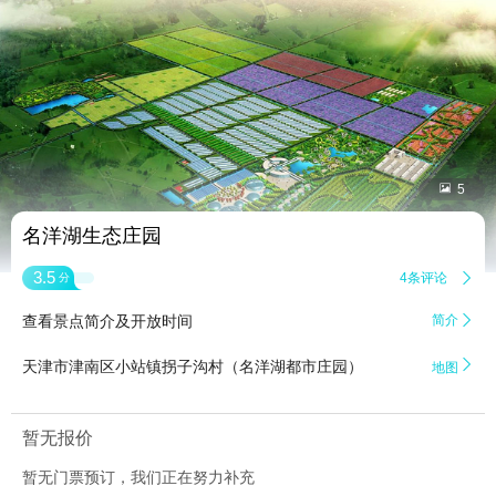


5
名洋湖生态庄园
3.5
4条评论

分
查看景点简介及开放时间
简介


天津市津南区小站镇拐子沟村（名洋湖都市庄园）
地图
暂无报价
暂无门票预订，我们正在努力补充