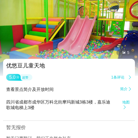


5
优悠豆儿童天地
5.0
1条评论

分
超赞
查看景点简介及开放时间
简介

四川省成都市成华区万科北街摩玛新城3栋3楼，嘉乐迪
地图
歌城电梯上3楼

暂无报价