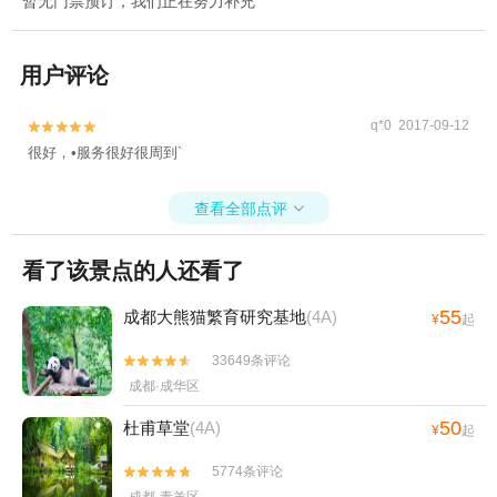
暂无门票预订，我们正在努力补充
用户评论
q*0 2017-09-12


很好，•服务很好很周到`
查看全部点评

看了该景点的人还看了
55
成都大熊猫繁育研究基地
(4A)
¥
起
33649条评论


成都·成华区
50
杜甫草堂
(4A)
¥
起
5774条评论

