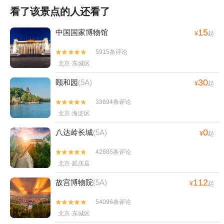
看了该景点的人还看了
15
中国国家博物馆
¥
起
5915条评论


北京·东城区
30
颐和园
(5A)
¥
起
33694条评论


北京·海淀区
0
八达岭长城
(5A)
¥
起
42685条评论


北京·延庆县
112
故宫博物院
(5A)
¥
起
54096条评论


北京·东城区