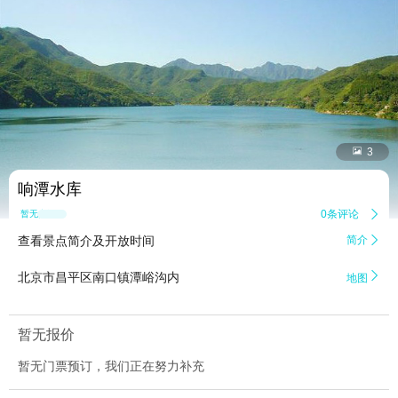


3
响潭水库
0条评论

暂无点评
查看景点简介及开放时间
简介


北京市昌平区南口镇潭峪沟内
地图
暂无报价
暂无门票预订，我们正在努力补充