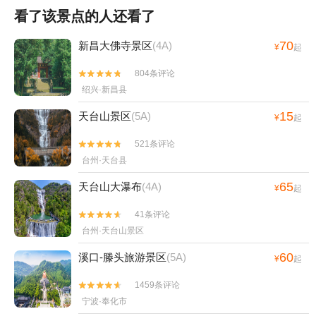
看了该景点的人还看了
70
新昌大佛寺景区
(4A)
¥
起
804条评论


绍兴·新昌县
15
天台山景区
(5A)
¥
起
521条评论


台州·天台县
65
天台山大瀑布
(4A)
¥
起
41条评论


台州·天台山景区
60
溪口-滕头旅游景区
(5A)
¥
起
1459条评论


宁波·奉化市