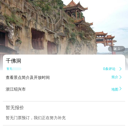


1
千佛洞
0条评论

暂无点评
查看景点简介及开放时间
简介


浙江绍兴市
地图
暂无报价
暂无门票预订，我们正在努力补充