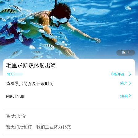


7
毛里求斯双体船出海
0条评论

暂无点评
查看景点简介及开放时间
简介


Mauritius
地图
暂无报价
暂无门票预订，我们正在努力补充