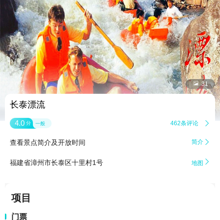


31
长泰漂流
4.0
462条评论

分
一般
查看景点简介及开放时间
简介


福建省漳州市长泰区十里村1号
地图
项目
门票