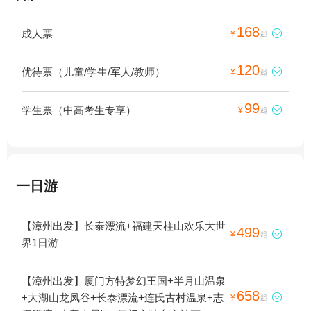
168
成人票

¥
起
120
优待票（儿童/学生/军人/教师）

¥
起
99
学生票（中高考生专享）

¥
起
一日游
【漳州出发】长泰漂流+福建天柱山欢乐大世
499

¥
起
界1日游
【漳州出发】厦门方特梦幻王国+半月山温泉
658
+大湖山龙凤谷+长泰漂流+连氏古村温泉+志

¥
起