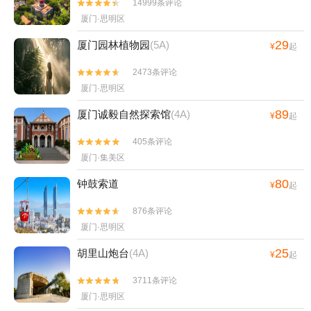
14999条评论


厦门·思明区
29
厦门园林植物园
(5A)
¥
起
2473条评论


厦门·思明区
89
厦门诚毅自然探索馆
(4A)
¥
起
405条评论


厦门·集美区
80
钟鼓索道
¥
起
876条评论


厦门·思明区
25
胡里山炮台
(4A)
¥
起
3711条评论


厦门·思明区