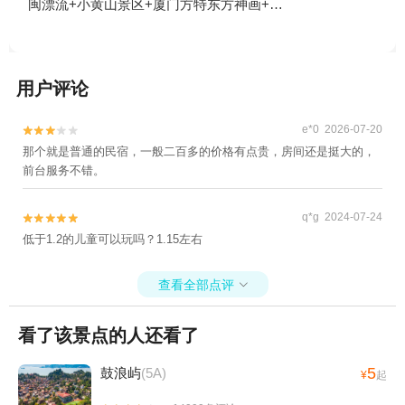
闽漂流+小黄山景区+厦门方特东方神画+厦
门方特水上乐园+厦门方特旅游度假区+太极
峰神摇漂流+福建天柱山欢乐大世界+建发山
外山温泉公园1日游
用户评论
e*0 2026-07-20


那个就是普通的民宿，一般二百多的价格有点贵，房间还是挺大的，
前台服务不错。
q*g 2024-07-24


低于1.2的儿童可以玩吗？1.15左右
查看全部点评

看了该景点的人还看了
5
鼓浪屿
(5A)
¥
起