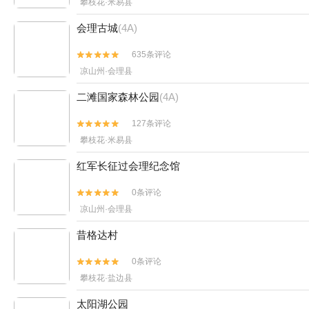
攀枝花·米易县
会理古城
(4A)
635条评论


凉山州·会理县
二滩国家森林公园
(4A)
127条评论


攀枝花·米易县
红军长征过会理纪念馆
0条评论


凉山州·会理县
昔格达村
0条评论


攀枝花·盐边县
太阳湖公园