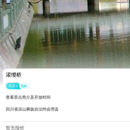
濯缨桥
4.8
分
很棒
查看景点简介及开放时间
四川省凉山彝族自治州会理县
暂无报价