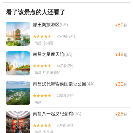
看了该景点的人还看了
50
滕王阁旅游区
(5A)
¥
起
2670条评论


南昌·东湖区
48
南昌之星摩天轮
(3A)
¥
起
447条评论


南昌·红谷滩新区
30
南昌汉代海昏侯国遗址公园
(4A)
¥
起
163条评论


南昌
25
南昌八一起义纪念馆
(4A)
¥
起
204条评论


南昌·南昌县