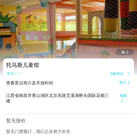


2
托马斯儿童馆
0条评论

暂无点评
查看景点简介及开放时间
简介

江西省南昌市青山湖区北京东路艾溪湖桥头国际花都三
地图
楼

暂无报价
暂无门票预订，我们正在努力补充