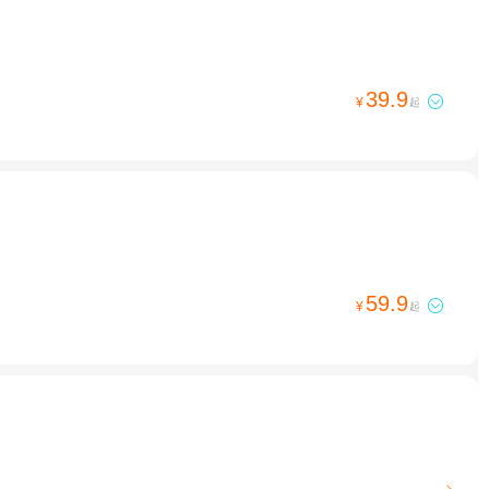
39.9

¥
起
59.9

¥
起