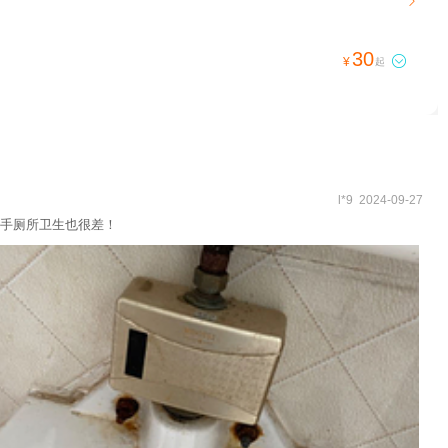

30

¥
起
l*9 2024-09-27
手厕所卫生也很差！