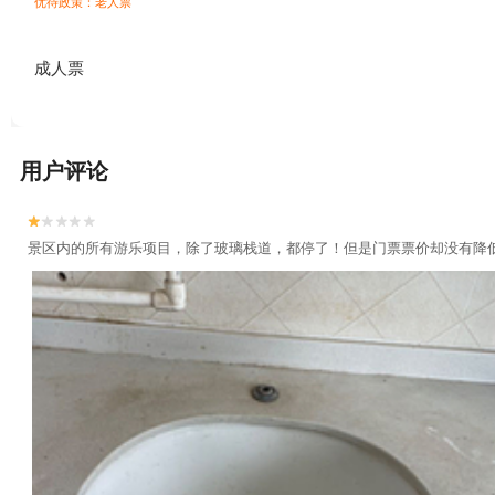
优待政策：老人票
成人票
用户评论


景区内的所有游乐项目，除了玻璃栈道，都停了！但是门票票价却没有降