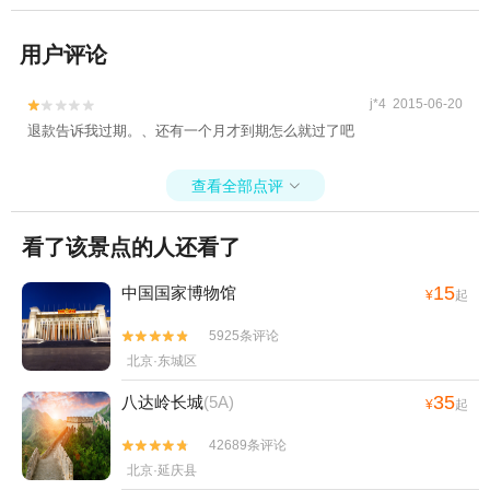
用户评论
j*4 2015-06-20


退款告诉我过期。、还有一个月才到期怎么就过了吧
查看全部点评

看了该景点的人还看了
15
中国国家博物馆
¥
起
5925条评论


北京·东城区
35
八达岭长城
(5A)
¥
起
42689条评论


北京·延庆县