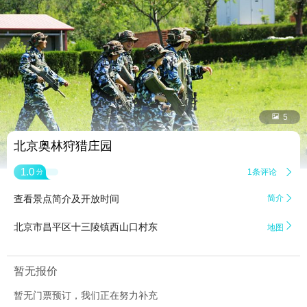


5
北京奥林狩猎庄园
1.0
1条评论

分
查看景点简介及开放时间
简介


北京市昌平区十三陵镇西山口村东
地图
暂无报价
暂无门票预订，我们正在努力补充