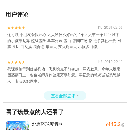
用户评论
l*5 2019-02-06


还可以 小朋友会很开心 大人没什么好玩的 1个大人带一个1.2m以下
的小孩最划算 超级雪圈 单车公园 雪山 雪圈广场 都很好 其他一般 网
票 从KL口兑换 很合适 早点去 要么晚点去 小孩多 排队
l*8 2019-02-11


我现带孩子到首都机场，飞机晚点不能参加，深表歉意。今年大展宏
图蒸蒸日上，各位老师身体健康万事如意。牢记您的教诲诚诚恳恳做
人，老老实实做事。
查看全部点评

看了该景点的人还看了
445.2
北京环球度假区
¥
起