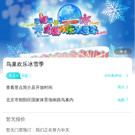


8
鸟巢欢乐冰雪季
4.3
434条评论

分
不错
查看景点简介及开放时间
简介


北京市朝阳区国家体育场南路鸟巢内
地图
暂无报价
暂无门票预订，我们正在努力补充