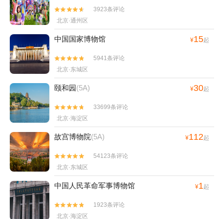
3923条评论


北京·通州区
15
中国国家博物馆
¥
起
5941条评论


北京·东城区
30
颐和园
(5A)
¥
起
33699条评论


北京·海淀区
112
故宫博物院
(5A)
¥
起
54123条评论


北京·东城区
1
中国人民革命军事博物馆
¥
起
1923条评论


北京·海淀区