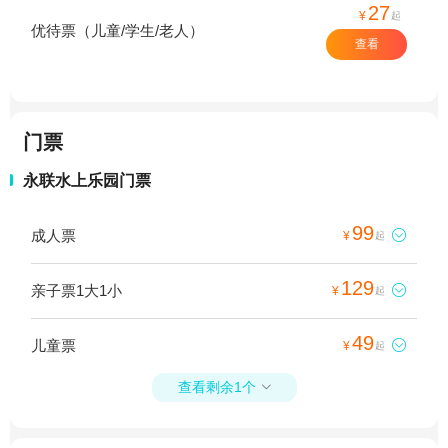
27
¥
起
优待票（儿童/学生/老人）
查看
门票
永联水上乐园门票
99
成人票

¥
起
129
亲子票1大1小

¥
起
49
儿童票

¥
起
查看剩余1个
