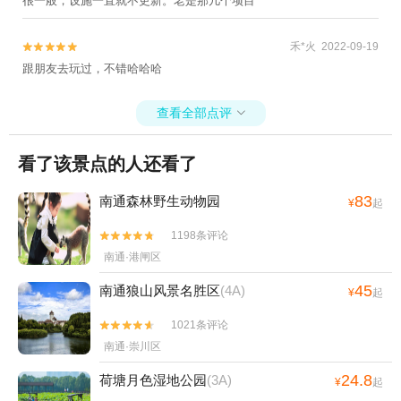
很一般，设施一直就不更新。老是那几个项目
禾*火 2022-09-19


跟朋友去玩过，不错哈哈哈
查看全部点评

看了该景点的人还看了
83
南通森林野生动物园
¥
起
1198条评论


南通·港闸区
45
南通狼山风景名胜区
(4A)
¥
起
1021条评论


南通·崇川区
24.8
荷塘月色湿地公园
(3A)
¥
起