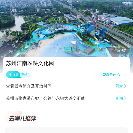


87
苏州江南农耕文化园
4.5
268条评论

分
不错
查看景点简介及开放时间
简介


苏州市张家港市妙丰公路与永钢大道交汇处
地图