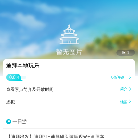


1
迪拜本地玩乐
0.0
0条评论

分
查看景点简介及开放时间
简介


虚拟
地图
一日游
【迪拜出发】迪拜河+迪拜码头游艇观光+迪拜本