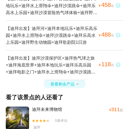
458
地玩乐+迪拜水上滑翔伞+迪拜沙漠跳伞+迪拜乐

¥
起
高水上乐园+迪拜沙漠冒险热气球体验+迪拜野生
动物园+迪拜歌剧院1日游
【迪拜出发】迪拜河+迪拜本地玩乐+迪拜乐高乐
488
园+迪拜水上滑翔伞+迪拜沙漠跳伞+迪拜乐高水

¥
起
上乐园+迪拜野生动物园+迪拜歌剧院1日游
【迪拜出发】迪拜沙漠保护区+迪拜热气球之旅
118
+迪拜海底世界+迪拜本地玩乐+迪拜乐高乐园

¥
起
+迪拜电影之门+迪拜水上滑翔伞+迪拜沙漠跳伞
+迪拜乐高水上乐园+迪拜未来博物馆+棕榈岛观
查看剩余产品

景台+迪拜野生动物园+迪拜歌剧院1日游
看了该景点的人还看了
311
迪拜未来博物馆
¥
起
0条评论


迪拜