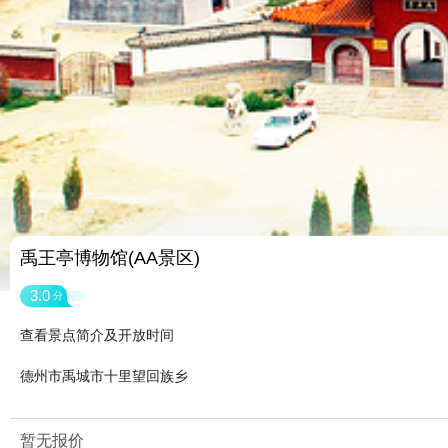
禹王亭博物馆(AA景区)
3.0
分
查看景点简介及开放时间
德州市禹城市十里望回族乡
暂无报价