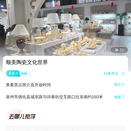


52
顺美陶瓷文化世界
4.6
14条评论

分
很棒
查看景点简介及开放时间
简介


泉州市德化县城东路与诗泰街交叉路口往东南约160米
地图