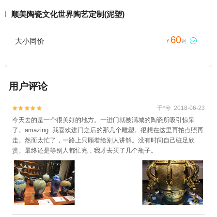
顺美陶瓷文化世界陶艺定制(泥塑)
60
大小同价

¥
起
用户评论
千*兮 2018-06-23


今天去的是一个很美好的地方。一进门就被满城的陶瓷所吸引惊呆
了。amazing. 我喜欢进门之后的那几个雕塑。很想在这里再拍点照再
走。然而太忙了，一路上只顾着给别人讲解。没有时间自己驻足欣
赏。最终还是等别人都忙完，我才去买了几个瓶子。