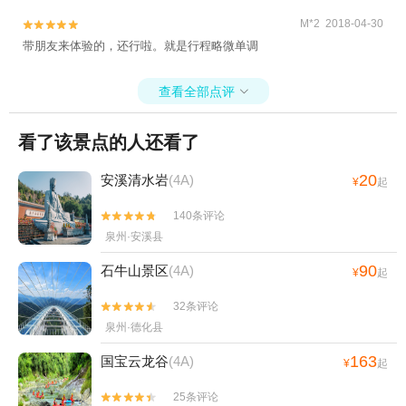
M*2 2018-04-30


带朋友来体验的，还行啦。就是行程略微单调
查看全部点评

看了该景点的人还看了
20
安溪清水岩
(4A)
¥
起
140条评论


泉州·安溪县
90
石牛山景区
(4A)
¥
起
32条评论


泉州·德化县
163
国宝云龙谷
(4A)
¥
起
25条评论

