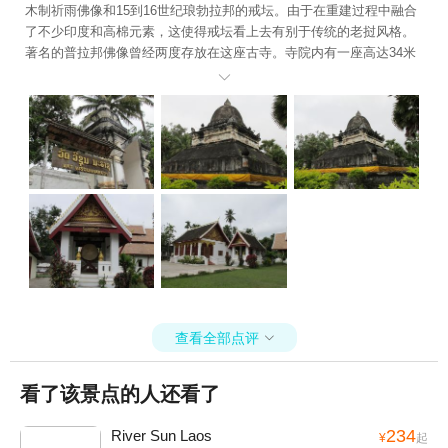
木制祈雨佛像和15到16世纪琅勃拉邦的戒坛。由于在重建过程中融合
了不少印度和高棉元素，这使得戒坛看上去有别于传统的老挝风格。
著名的普拉邦佛像曾经两度存放在这座古寺。寺院内有一座高达34米
的大莲花佛塔，因其外型似西瓜又被称为西瓜塔。这座佛塔于1903年

由当时的王后下令兴建。佛塔内原来藏有水晶佛和金佛像，现已转存
于王宫博物馆。
查看全部点评

看了该景点的人还看了
234
River Sun Laos
¥
起