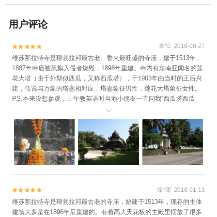
用户评论
幸*E 2018-08-27


维苏那拉特寺是琅勃拉邦最古老、香火最旺盛的寺庙，建于1513年，
1887年寺庙被黑旗入侵者烧毁，1898年重建。寺内有东南亚闻名的莲
花大塔（由于外型似西瓜，又称西瓜塔），于1903年由当时的王后兴
建，传说与万象的塔銮相对应，塔銮象征男性，莲花大塔象征女性。
PS.本来没想参观，上午教英语时当地小朋友一直问我“西瓜塔西瓜
塔”……

徐*团 2018-01-13


维苏那拉特寺是琅勃拉邦最古老的寺庙，始建于1513年，现存的主体
建筑大多是在1896年后重建的。有着高大天花板的主殿里摆放了很多