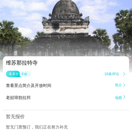


1
维苏那拉特寺
4.4
18条评论

分
不错
查看景点简介及开放时间
简介


老挝琅勃拉邦
地图
暂无报价
暂无门票预订，我们正在努力补充