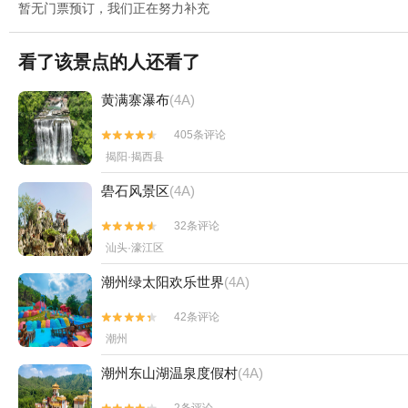
暂无门票预订，我们正在努力补充
看了该景点的人还看了
黄满寨瀑布
(4A)
405条评论


揭阳·揭西县
礐石风景区
(4A)
32条评论


汕头·濠江区
潮州绿太阳欢乐世界
(4A)
42条评论


潮州
潮州东山湖温泉度假村
(4A)