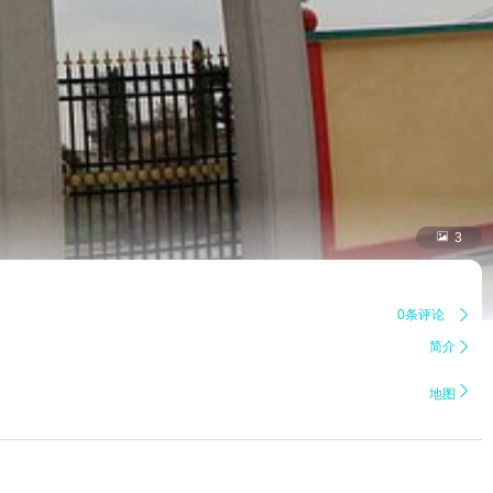

3
0条评论

简介


地图