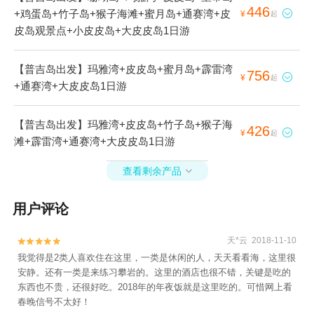
446
+鸡蛋岛+竹子岛+猴子海滩+蜜月岛+通赛湾+皮

¥
起
皮岛观景点+小皮皮岛+大皮皮岛1日游
【普吉岛出发】玛雅湾+皮皮岛+蜜月岛+霹雷湾
756

¥
起
+通赛湾+大皮皮岛1日游
【普吉岛出发】玛雅湾+皮皮岛+竹子岛+猴子海
426

¥
起
滩+霹雷湾+通赛湾+大皮皮岛1日游
查看剩余产品

用户评论
天*云 2018-11-10


我觉得是2类人喜欢住在这里，一类是休闲的人，天天看看海，这里很
安静。还有一类是来练习攀岩的。这里的酒店也很不错，关键是吃的
东西也不贵，还很好吃。2018年的年夜饭就是这里吃的。可惜网上看
春晚信号不太好！