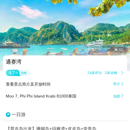


11
通赛湾
4.7
24条评论
2条攻略

分
很棒
查看景点简介及开放时间
简介


Moo 7, Phi Phi Island Krabi 81000泰国
地图
一日游
【普吉岛出发】珊瑚岛+玛雅湾+皮皮岛+皇帝岛