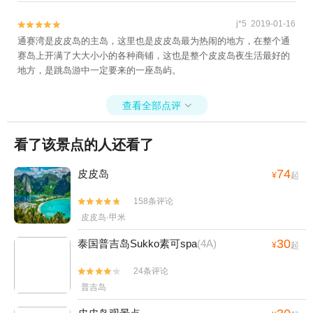
j*5 2019-01-16


通赛湾是皮皮岛的主岛，这里也是皮皮岛最为热闹的地方，在整个通
赛岛上开满了大大小小的各种商铺，这也是整个皮皮岛夜生活最好的
地方，是跳岛游中一定要来的一座岛屿。
查看全部点评

看了该景点的人还看了
74
皮皮岛
¥
起
158条评论


皮皮岛·甲米
30
泰国普吉岛Sukko素可spa
(4A)
¥
起
24条评论


普吉岛