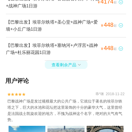
4174

¥
起
+战神广场1日游
【巴黎出发】埃菲尔铁塔+圣心堂+战神广场+爱
448

¥
起
墙+小丘广场1日游
【巴黎出发】埃菲尔铁塔+塞纳河+卢浮宫+战神
448

¥
起
广场+杜乐丽花园1日游
查看剩余产品

用户评论
乖*咪 2018-11-22


巴黎战神广场是发过规模最大的公共广场，它就位于著名的埃菲尔铁
塔之下，巨大的水池和花坛把这里装饰的十分的豪华大气，这里曾经
是法国战士凯旋欢迎的地方，不愧为战神这个名字，绝对的大气有气
势。