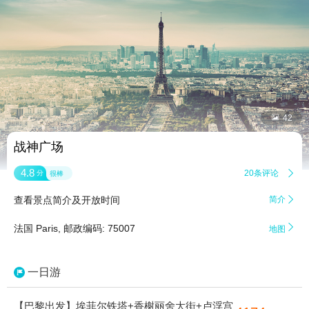


42
战神广场
4.8
20条评论

分
很棒
查看景点简介及开放时间
简介


法国 Paris, 邮政编码: 75007
地图
一日游
【巴黎出发】埃菲尔铁塔+香榭丽舍大街+卢浮宫