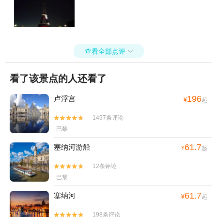
查看全部点评

看了该景点的人还看了
196
卢浮宫
¥
起
1497条评论


巴黎
61.7
塞纳河游船
¥
起
12条评论


巴黎
61.7
塞纳河
¥
起
198条评论

