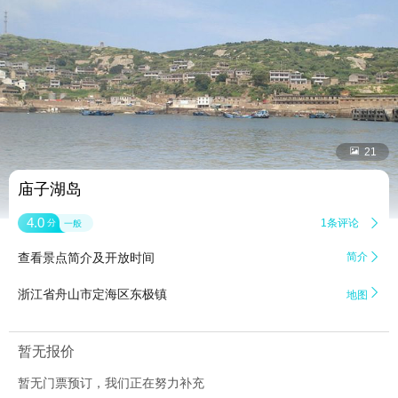


21
庙子湖岛
4.0
1条评论

分
一般
查看景点简介及开放时间
简介


浙江省舟山市定海区东极镇
地图
暂无报价
暂无门票预订，我们正在努力补充