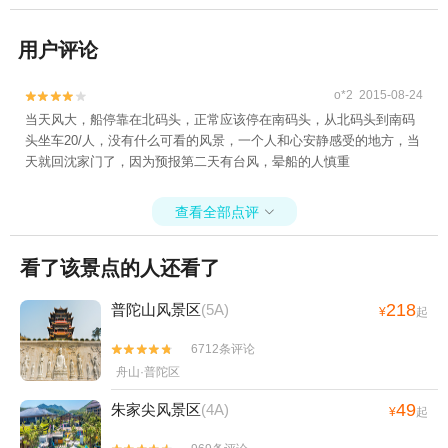
用户评论
o*2 2015-08-24


当天风大，船停靠在北码头，正常应该停在南码头，从北码头到南码
头坐车20/人，没有什么可看的风景，一个人和心安静感受的地方，当
天就回沈家门了，因为预报第二天有台风，晕船的人慎重
查看全部点评

看了该景点的人还看了
218
普陀山风景区
(5A)
¥
起
6712条评论


舟山·普陀区
49
朱家尖风景区
(4A)
¥
起