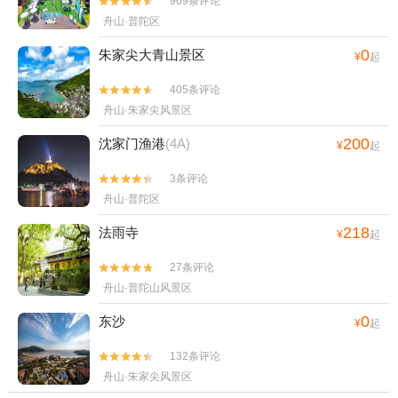
969条评论


舟山·普陀区
0
朱家尖大青山景区
¥
起
405条评论


舟山·朱家尖风景区
200
沈家门渔港
(4A)
¥
起
3条评论


舟山·普陀区
218
法雨寺
¥
起
27条评论


舟山·普陀山风景区
0
东沙
¥
起
132条评论


舟山·朱家尖风景区