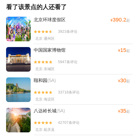
看了该景点的人还看了
390.2
北京环球度假区
¥
起
3923条评论


北京·通州区
15
中国国家博物馆
¥
起
5947条评论


北京·东城区
30
颐和园
(5A)
¥
起
33718条评论


北京·海淀区
35
八达岭长城
(5A)
¥
起
42707条评论


北京·延庆县