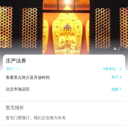


1
庄严法界
0条评论

暂无点评
查看景点简介及开放时间
简介


北京市海淀区
地图
暂无报价
暂无门票预订，我们正在努力补充