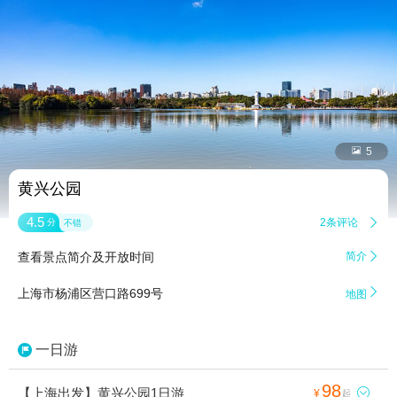


5
黄兴公园
4.5
2条评论

分
不错
查看景点简介及开放时间
简介


上海市杨浦区营口路699号
地图
一日游
98
【上海出发】黄兴公园1日游

¥
起