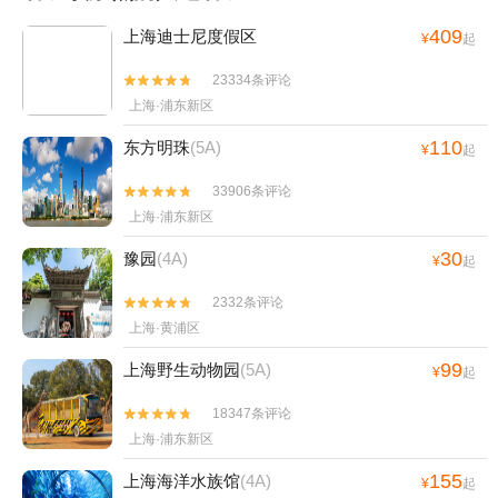
409
上海迪士尼度假区
¥
起
23334条评论


上海·浦东新区
110
东方明珠
(5A)
¥
起
33906条评论


上海·浦东新区
30
豫园
(4A)
¥
起
2332条评论


上海·黄浦区
99
上海野生动物园
(5A)
¥
起
18347条评论


上海·浦东新区
155
上海海洋水族馆
(4A)
¥
起