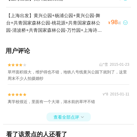
【上海出发】黄兴公园+杨浦公园+黄兴公园-舞
98
台+共青国家森林公园-桃花源+共青国家森林公

¥
起
园-清波桥+共青国家森林公园-万竹园+上海诗宴
1日游
用户评论
山*雪 2015-01-23


草坪面积很大，维护得也不错，地铁八号线黄兴公园下就到了，这里
周末不少人拍摄婚纱
v*8 2015-01-11


离学校很近，里面有一个大湖，湖水前的草坪不错
查看全部点评

看了该景点的人还看了