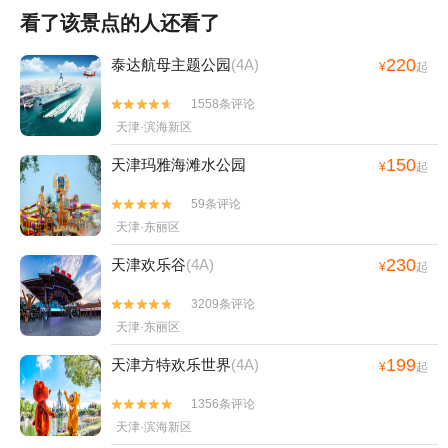
看了该景点的人还看了
220
泰达航母主题公园
(4A)
¥
起
1558条评论


天津·滨海新区
150
天津玛雅海滩水公园
¥
起
59条评论


天津·东丽区
230
天津欢乐谷
(4A)
¥
起
3209条评论


天津·东丽区
199
天津方特欢乐世界
(4A)
¥
起
1356条评论


天津·滨海新区