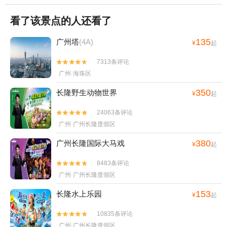
看了该景点的人还看了
135
广州塔
(4A)
¥
起
7313条评论


广州·海珠区
350
长隆野生动物世界
¥
起
24063条评论


广州·广州长隆度假区
380
广州长隆国际大马戏
¥
起
8483条评论


广州·广州长隆度假区
153
长隆水上乐园
¥
起
10835条评论


广州·广州长隆度假区