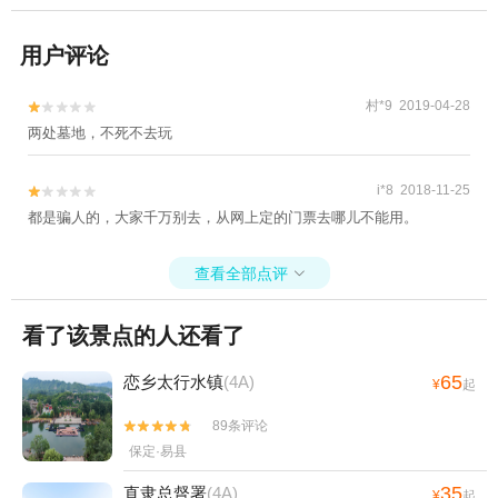
用户评论
村*9 2019-04-28


两处墓地，不死不去玩
i*8 2018-11-25


都是骗人的，大家千万别去，从网上定的门票去哪儿不能用。
查看全部点评

看了该景点的人还看了
65
恋乡太行水镇
(4A)
¥
起
89条评论


保定·易县
35
直隶总督署
(4A)
¥
起