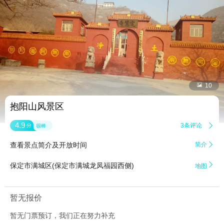


10
抱阳山风景区
4.9
3条评论

分
很棒
查看景点简介及开放时间
简介


保定市满城区(保定市满城龙凤福园西侧)
地图
暂无报价
暂无门票预订，我们正在努力补充