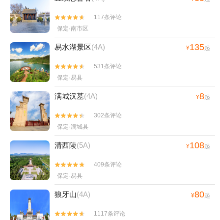
117条评论


保定·南市区
135
易水湖景区
(4A)
¥
起
531条评论


保定·易县
8
满城汉墓
(4A)
¥
起
302条评论


保定·满城县
108
清西陵
(5A)
¥
起
409条评论


保定·易县
80
狼牙山
(4A)
¥
起
1117条评论

