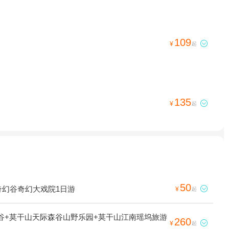
109

¥
起
135

¥
起
50
奇幻谷奇幻大戏院1日游

¥
起
幻谷+莫干山天际森谷山野乐园+莫干山江南瑶坞旅游
260

¥
起