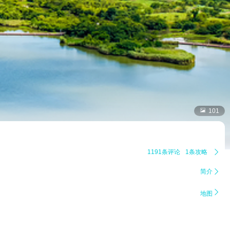

101
1191条评论
1条攻略

简介


地图