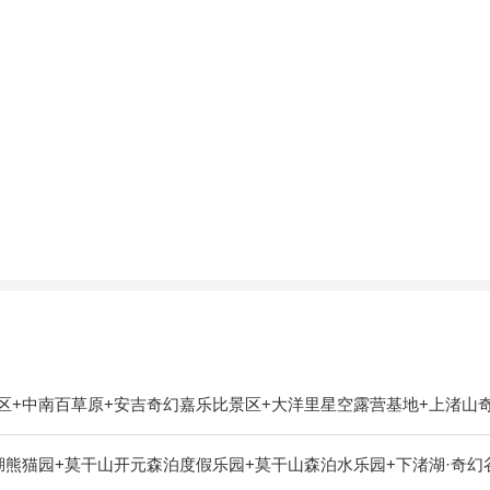
区+中南百草原+安吉奇幻嘉乐比景区+大洋里星空露营基地+上渚山
湖熊猫园+莫干山开元森泊度假乐园+莫干山森泊水乐园+下渚湖·奇