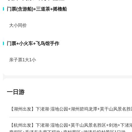
门票(含游船)+三道茶+摇橹船
大小同价
门票+小火车+飞鸟馆手作
亲子票1大1小
一日游
【湖州出发】下渚湖·湿地公园+湖州碧坞龙潭+莫干山风景名胜
【杭州出发】下渚湖·湿地公园+莫干山风景名胜区+剑池+下渚