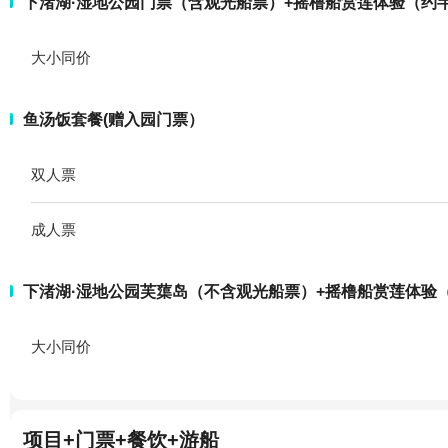
下渚湖·湿地公园门票（含观光船票）+摇橹船赏莲体验（约半
大小同价
鱼汤饭套餐(赠入园门票）
双人票
成人票
下渚湖·湿地公园芙蕖岛（不含观光船票）+摇橹船赏莲体验
大小同价
项目+门票+餐饮+游船