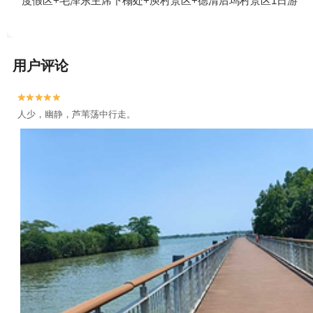
度假区+毛泽东主席下榻处+庾村景区+德清后坞村景区1日游
用户评论


人少，幽静，芦苇荡中行走。