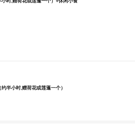
小时,赠荷花或莲蓬一个）+休闲小食
（约半小时,赠荷花或莲蓬一个）