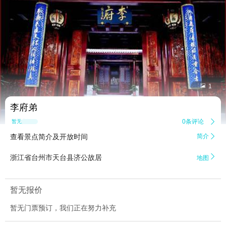


1
李府弟
0条评论

暂无点评
查看景点简介及开放时间
简介


浙江省台州市天台县济公故居
地图
暂无报价
暂无门票预订，我们正在努力补充