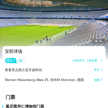


56
安联球场
4.2
24条评论
1条攻略

分
一般
查看景点简介及开放时间
简介


Werner-Heisenberg-Allee 25, 80939 München, 德国
地图
门票
慕尼黑拜仁博物馆门票