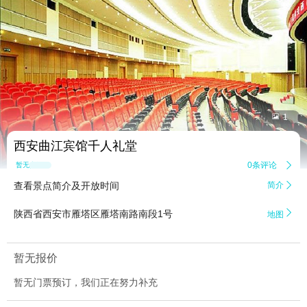


1
西安曲江宾馆千人礼堂
0条评论

暂无点评
查看景点简介及开放时间
简介


陕西省西安市雁塔区雁塔南路南段1号
地图
暂无报价
暂无门票预订，我们正在努力补充