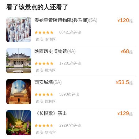
看了该景点的人还看了
120
秦始皇帝陵博物院(兵马俑)
(5A)
¥
起
66421条评论


西安·临潼区
68
陕西历史博物馆
(4A)
¥
起
17281条评论


西安·雁塔区
53.5
西安城墙
(5A)
¥
起
5893条评论


西安·碑林区
129
《长恨歌》演出
¥
起
29297条评论


西安·华清宫